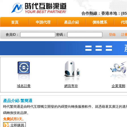
合作熱線：香港本地：(852)68
首頁
申請代理
產品介紹
價格體系
代
會員ID：
密碼：
登錄
註
域名註冊
網頁寄存
企業電郵
產品介紹-繁簡通
時代繁簡通是由時代互聯獨立開發的內碼雙向轉換服務軟件。就憑藉著其廣泛的適
碼轉換技術品牌。
免費試用3天。