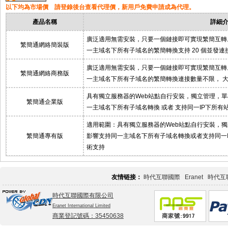
以下均為市場價 請登錄後台查看代理價，新用戶免費申請成為代理。
產品名稱
詳細
廣泛適用無需安裝，只要一個鏈接即可實現繁簡互轉
繁簡通網絡簡裝版
一主域名下所有子域名的繁簡轉換支持 20 個並發
廣泛適用無需安裝，只要一個鏈接即可實現繁簡互轉
繁簡通網絡商務版
一主域名下所有子域名的繁簡轉換連接數量不限， 
具有獨立服務器的Web站點自行安裝，獨立管理，
繁簡通企業版
一主域名下所有子域名轉換 或者 支持同一IP下所有
適用範圍：具有獨立服務器的Web站點自行安裝，
繁簡通專有版
影響支持同一主域名下所有子域名轉換或者支持同一
術支持
友情链接：
時代互聯國際
Eranet
時代互
時代互聯國際有限公司
Eranet International Limited
商業登記號碼：35450638